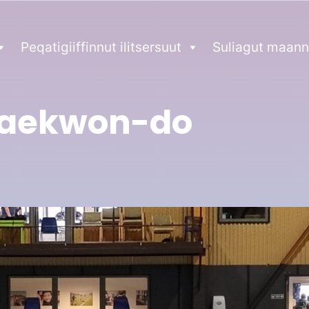
Peqatigiiffinnut ilitsersuut
Suliagut maann
aekwon-do