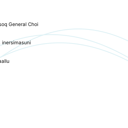
soq General Choi
, inersimasuni
aallu