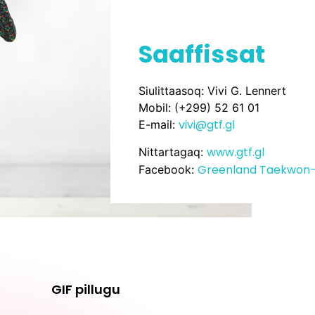
Saaffissat
Siulittaasoq: Vivi G. Lennert
Mobil: (+299) 52 61 01
vivi@gtf.gl
E-mail:
www.gtf.gl
Nittartagaq:
Greenland Taekwon-
Facebook:
GIF pillugu