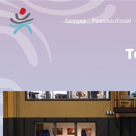
Saqqaa
Paasissutissat
T