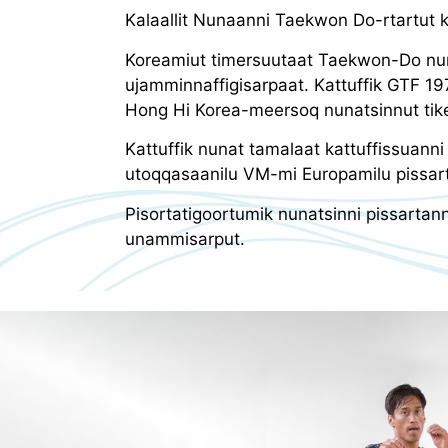
Kalaallit Nunaanni Taekwon Do-rtartut 
Koreamiut timersuutaat Taekwon-Do nuna
ujamminnaffigisarpaat. Kattuffik GTF 1
Hong Hi Korea-meersoq nunatsinnut tik
Kattuffik nunat tamalaat kattuffissuanni
utoqqasaanilu VM-mi Europamilu pissart
Pisortatigoortumik nunatsinni pissartan
unammisarput.