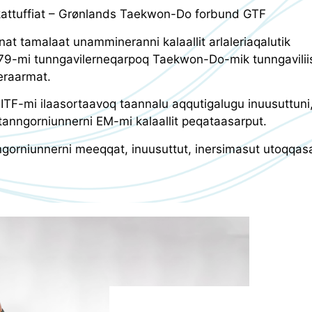
kattuffiat – Grønlands Taekwon-Do forbund GTF
t tamalaat unammineranni kalaallit arlaleriaqalutik
979-mi tunngavilerneqarpoq Taekwon-Do-mik tunngavilii
eraarmat.
 ITF-mi ilaasortaavoq taannalu aqqutigalugu inuusuttuni
anngorniunnerni EM-mi kalaallit peqataasarput.
ngorniunnerni meeqqat, inuusuttut, inersimasut utoqqas