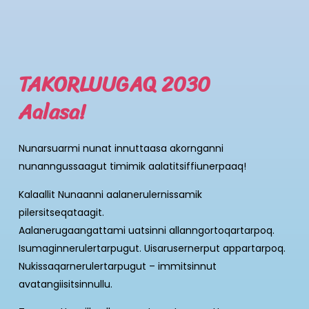
TAKORLUUGAQ 2030
Aalasa!
Nunarsuarmi nunat innuttaasa akornganni
nunanngussaagut timimik aalatitsiffiunerpaaq!
Kalaallit Nunaanni aalanerulernissamik
pilersitseqataagit.
Aalanerugaangattami uatsinni allanngortoqartarpoq.
Isumaginnerulertarpugut. Uisarusernerput appartarpoq.
Nukissaqarnerulertarpugut – immitsinnut
avatangiisitsinnullu.