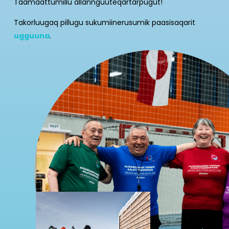
Taamaattumillu allannguuteqartarpugut!
Takorluugaq pillugu sukumiinerusumik paasisaqarit
ugguuna
.