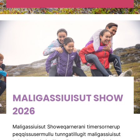
MALIGASSIUISUT SHOW
2026
Maligassiuisut Showeqarnerani timersornerup
peqqissusermullu tunngatillugit maligassiuisut