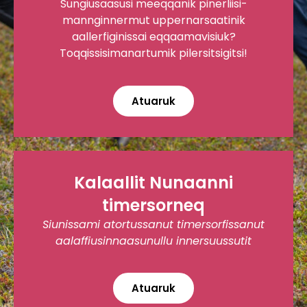
Sungiusaasusi meeqqanik pinerliisi-
mannginnermut uppernarsaatinik
aallerfiginissai eqqaamavisiuk?
Toqqiss
isimanartumik pilersitsigitsi!
Atuaruk
Kalaallit Nunaanni
timersorneq
Siunissami atortussanut timersorfissanut
aalaffiusinnaasunullu innersuussutit
Atuaruk