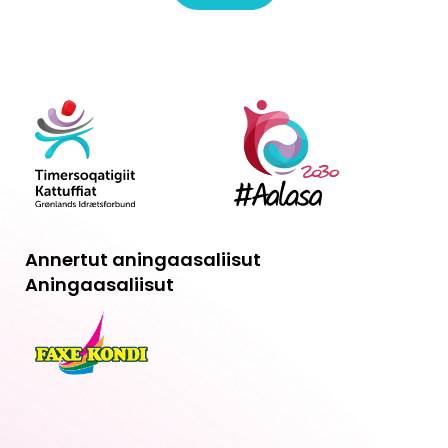
Annertut aningaasaliisut
Aningaasaliisut