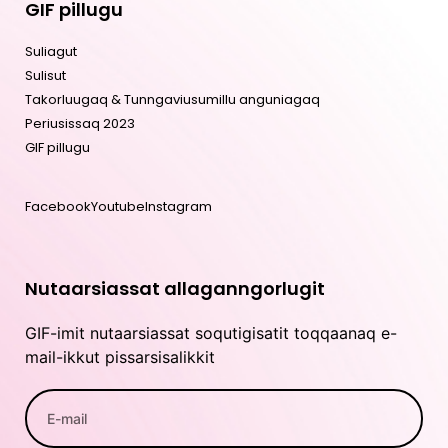
GIF pillugu
Suliagut
Sulisut
Takorluugaq & Tunngaviusumillu anguniagaq
Periusissaq 2023
GIF pillugu
Facebook
Youtube
Instagram
Nutaarsiassat allaganngorlugit
GIF-imit nutaarsiassat soqutigisatit toqqaanaq e-
mail-ikkut pissarsisalikkit