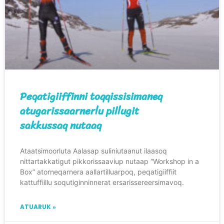
Peqatigiiffinni toqqissisimaneq
atugarissaarnerlu pillugit
sakkussaq nutaaq
Ataatsimoorluta Aalasap suliniutaanut ilaasoq
nittartakkatigut pikkorissaaviup nutaap “Workshop in a
Box” atorneqarnera aallartilluarpoq, peqatigiiffiit
kattuffiillu soqutiginninnerat ersarissereersimavoq.
ATUARUK »