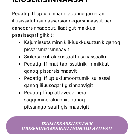
Peqatigiiffiup ulluinnarni aqunneqarnerani
iliusissatut isumassarsiarineqarsinnaasut uani
aaneqarsinnaapput. Ilaatigut makkua
paasisaqarfigikkit:
Kajumissutsiminnik ikiuukkusuttunik qanoq
pissarsiniarsinnaavit.
Siulersuisut akisussaaffii suliassaallu
Peqatigiiffinnut tapiissutinik immikkut
qanoq pissarsisinnaavit
Peqatigiiffiup ukiumoortumik suliassai
qanoq iliuuseqarfigisinnaavigit
Peqatigiffiup attaveqarnera
saqqumineraluunniit qanoq
pitsanngorsaaffigisinnaavigit
ISUMASSARSIASSANIK
ILIUSERINEQARSINNAASUNILLU AALLERIT