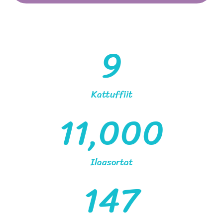
9
Kattuffiit
11,000
Ilaasortat
147