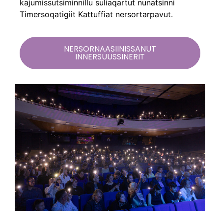
kajumissutsiminnillu suliaqartut nunatsinni
Timersoqatigiit Kattuffiat nersortarpavut.
NERSORNAASIINISSANUT
INNERSUUSSINERIT