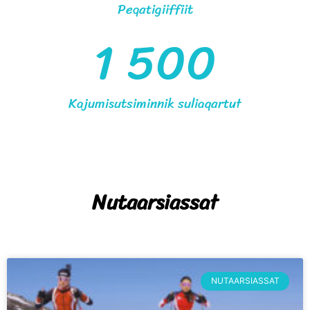
Peqatigiiffiit
1 500
Kajumisutsiminnik suliaqartut
Nutaarsiassat
NUTAARSIASSAT