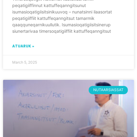
peqatigiiffinnut kattuffeqanngitsunut
isumasioqatigiisitsinikuuvoq – nunatsinni ilaasortat
peqatigiiffiit kattuffeqanngitsut tamarmik
qaaqquneqarnikuullutik. Isumasioqatigiisitsinerup
siunertarivaa timersoqatigiiffiit kattuffeqanngitsut
ATUARUK »
March 5, 2025
NUTAARSIASSAT