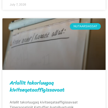
July 7, 2026
NUTAARSIASSAT
Arlallit takorluugaq
kivitseqataaffigissavaat
Arlallit takorluugaq kivitseqataaffigissavaat
Timersoqatigiit Kattuffiat iluatsilluartumik