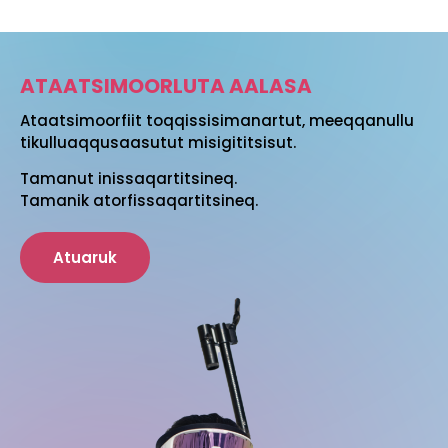
ATAATSIMOORLUTA AALASA
Ataatsimoorfiit toqqissisimanartut, meeqqanullu
tikulluaqqusaasutut misigititsisut.
Tamanut inissaqartitsineq.
Tamanik atorfissaqartitsineq.
Atuaruk