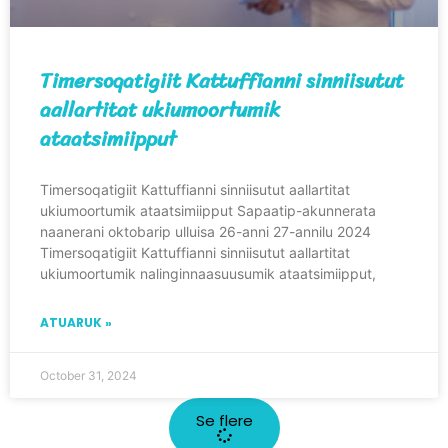
Timersoqatigiit Kattuffianni sinniisutut
aallartitat ukiumoortumik
ataatsimiipput
Timersoqatigiit Kattuffianni sinniisutut aallartitat
ukiumoortumik ataatsimiipput Sapaatip-akunnerata
naanerani oktobarip ulluisa 26-anni 27-annilu 2024
Timersoqatigiit Kattuffianni sinniisutut aallartitat
ukiumoortumik nalinginnaasuusumik ataatsimiipput,
ATUARUK »
October 31, 2024
Se flere