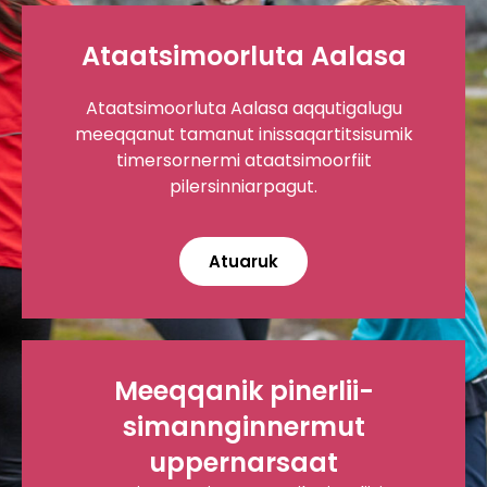
Ataatsimoorluta Aalasa
Ataatsimoorluta Aalasa aqqutigalugu
meeqqanut tamanut inissaqartitsisumik
timersornermi ataatsimoorfiit
pilersinniarpagut.
Atuaruk
Meeqqanik pinerlii-
simannginnermut
uppernarsaat