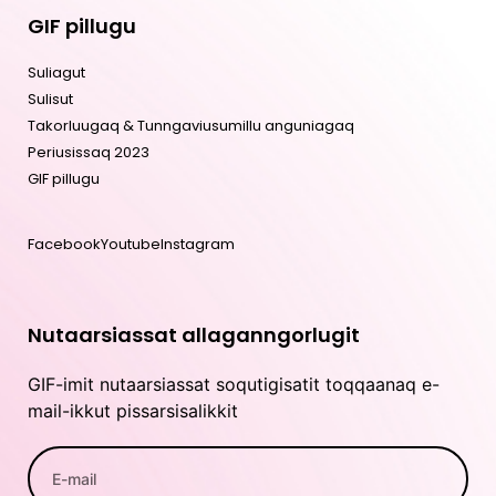
GIF pillugu
Suliagut
Sulisut
Takorluugaq & Tunngaviusumillu anguniagaq
Periusissaq 2023
GIF pillugu
Facebook
Youtube
Instagram
Nutaarsiassat allaganngorlugit
GIF-imit nutaarsiassat soqutigisatit toqqaanaq e-
mail-ikkut pissarsisalikkit