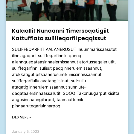
Kalaallit Nunaanni Timersoqatigiit
Kattuffiata suliffeqarfii peqqissut
SULIFFEQARFIIT AALANERUSUT​ Inuummarissaasutut
ilinniagaqarit suliffeqarfinnilu qanoq
allanngueqataasinnaalernissannut atortussaqalerlutit,
suliffeqarfinni sulisut peqqinnerulernissaannut,
atukkatigut pitsaanerusumik inissinnissaannut,
suliffeqarfiullu avatangiisiinut, sulisullu
ataqatigiinnerulernissaannut sunniute-
qaqataalersinnaassallutit. SOOQ Takorluugarput kisitta
angusinnaanngilarput, taamaattumik
pingaaruteqarluinnarpoq
LÆS MERE »
January 5, 2023