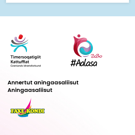
Annertut aningaasaliisut
Aningaasaliisut