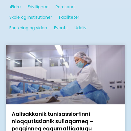
Ældre
Frivillighed
Parasport
Skole og institutioner
Faciliteter
Forskning og viden
Events
Udeliv
Aalisakkanik tunisassiorfinni
nioqqutissianik suliaqarneq –
peqqinneq eqqumaffigalugu