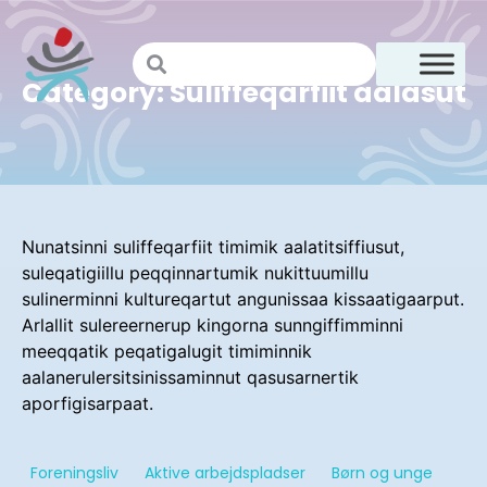
Category: Suliffeqarfiit aalasut
Nunatsinni suliffeqarfiit timimik aalatitsiffiusut,
suleqatigiillu peqqinnartumik nukittuumillu
sulinerminni kultureqartut angunissaa kissaatigaarput.
Arlallit sulereernerup kingorna sunngiffimminni
meeqqatik peqatigalugit timiminnik
aalanerulersitsinissaminnut qasusarnertik
aporfigisarpaat.
Foreningsliv
Aktive arbejdspladser
Børn og unge