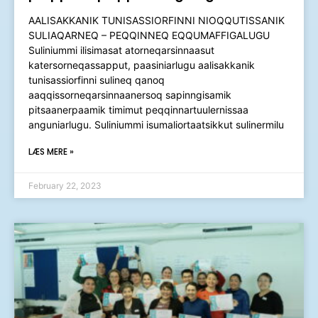
AALISAKKANIK TUNISASSIORFINNI NIOQQUTISSANIK
SULIAQARNEQ – PEQQINNEQ EQQUMAFFIGALUGU​
Suliniummi ilisimasat atorneqarsinnaasut
katersorneqassapput, paasiniarlugu aalisakkanik
tunisassiorfinni sulineq qanoq
aaqqissorneqarsinnaanersoq sapinngisamik
pitsaanerpaamik timimut peqqinnartuulernissaa
anguniarlugu. Suliniummi isumaliortaatsikkut sulinermilu
LÆS MERE »
February 22, 2023