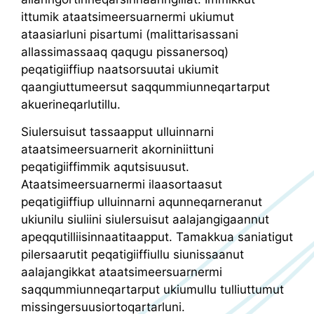
ittumik ataatsimeersuarnermi ukiumut
ataasiarluni pisartumi (malittarisassani
allassimassaaq qaqugu pissanersoq)
peqatigiiffiup naatsorsuutai ukiumit
qaangiuttumeersut saqqummiunneqartarput
akuerineqarlutillu.
Siulersuisut tassaapput ulluinnarni
ataatsimeersuarnerit akorniniittuni
peqatigiiffimmik aqutsisuusut.
Ataatsimeersuarnermi ilaasortaasut
peqatigiiffiup ulluinnarni aqunneqarneranut
ukiunilu siuliini siulersuisut aalajangigaannut
apeqqutilliisinnaatitaapput. Tamakkua saniatigut
pilersaarutit peqatigiiffiullu siunissaanut
aalajangikkat ataatsimeersuarnermi
saqqummiunneqartarput ukiumullu tulliuttumut
missingersuusiortoqartarluni.