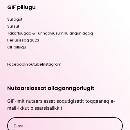
GIF pillugu
Suliagut
Sulisut
Takorluugaq & Tunngaviusumillu anguniagaq
Periusissaq 2023
GIF pillugu
Facebook
Youtube
Instagram
Nutaarsiassat allaganngorlugit
GIF-imit nutaarsiassat soqutigisatit toqqaanaq e-
mail-ikkut pissarsisalikkit