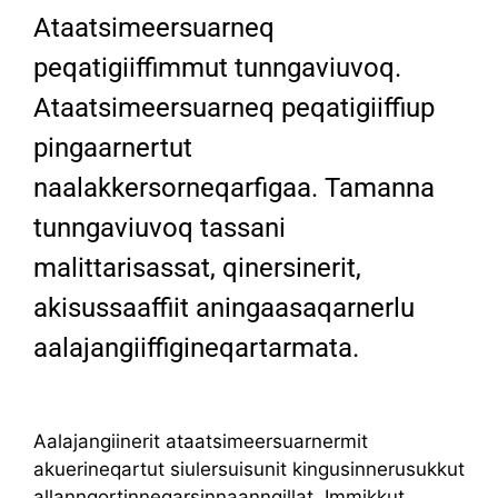
Ataatsimeersuarneq
peqatigiiffimmut tunngaviuvoq.
Ataatsimeersuarneq peqatigiiffiup
pingaarnertut
naalakkersorneqarfigaa. Tamanna
tunngaviuvoq tassani
malittarisassat, qinersinerit,
akisussaaffiit aningaasaqarnerlu
aalajangiiffigineqartarmata.
Aalajangiinerit ataatsimeersuarnermit
akuerineqartut siulersuisunit kingusinnerusukkut
allanngortinneqarsinnaanngillat. Immikkut