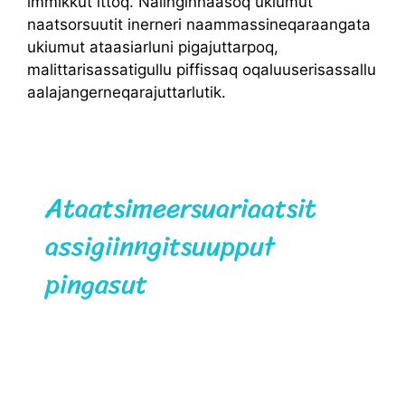
immikkut ittoq. Nalinginnaasoq ukiumut
naatsorsuutit inerneri naammassineqaraangata
ukiumut ataasiarluni pigajuttarpoq,
malittarisassatigullu piffissaq oqaluuserisassallu
aalajangerneqarajuttarlutik.
Ataatsimeersuariaatsit
assigiinngitsuupput
pingasut