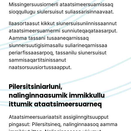
Missingersuusiornerli ataatsimeersuarnissaq
sioqqullugu siulersuisut suliassarisinnaavaat.
Ilaasortaasut kikkut siunersuisuniinnissaannut
ataatsimeersuarnermi sunniuteqaqataasarput.
Aamma tassani tusaaneqarnissaq
siunnersuutigisimasallu suliarineqarnissaa
periarfissaasarpoq, tassanilu siunersuisut
sammisaqartitsinissanut
naatsorsuusiortussaapput.
Pilersitsiniarluni,
nalinginnaasumik immikkullu
ittumik ataatsimeersuarneq
Ataatsimeersuariaatsit assigiinngitsuupput
pingasut: Pilersitsineq, nalinginnaasoq aamma