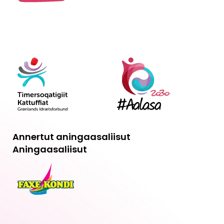
Annertut aningaasaliisut
Aningaasaliisut