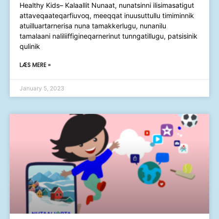
Healthy Kids– Kalaallit Nunaat, nunatsinni ilisimasatigut
attaveqaateqarfiuvoq, meeqqat inuusuttullu timiminnik
atuilluartarnerisa nuna tamakkerlugu, nunanilu
tamalaani naliliiffigineqarnerinut tunngatillugu, patsisinik
qulinik
LÆS MERE »
January 5, 2023