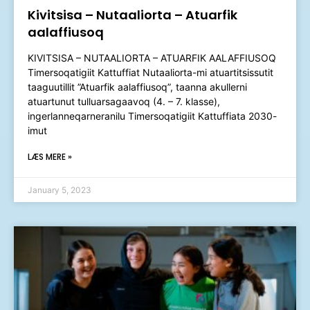
Kivitsisa – Nutaaliorta – Atuarfik
aalaffiusoq
KIVITSISA – NUTAALIORTA – ATUARFIK AALAFFIUSOQ
Timersoqatigiit Kattuffiat Nutaaliorta-mi atuartitsissutit
taaguutillit ”Atuarfik aalaffiusoq”, taanna akullerni
atuartunut tulluarsagaavoq (4. – 7. klasse),
ingerlanneqarneranilu Timersoqatigiit Kattuffiata 2030-
imut
LÆS MERE »
January 5, 2023