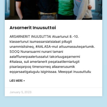
Arsarnerit Inuusuttai
ARSARNERIT INUUSUTTAI Atuartunut 8.-10.
klassertunut isumassarsiatsialaat pillugit
unammisitsineq, #AALASA-mut attuumassuteqartumik.
SOOQ Nunarsuarmi nunani tamani
aalaffiunerpaalertussatut takorluugaqarnermi
#Aalasa, suli amerlanerit peqataatilerniarlugit
pisariaqarpoq timersorneq allaanerusumik
eqqarsaatigalugulu isiginissaa. Meeqqat inuusuttullu
LÆS MERE »
January 5, 2023