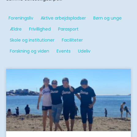
Foreningsliv
Aktive arbejdspladser
Børn og unge
Ældre
Frivillighed
Parasport
Skole og institutioner
Faciliteter
Forskning og viden
Events
Udeliv