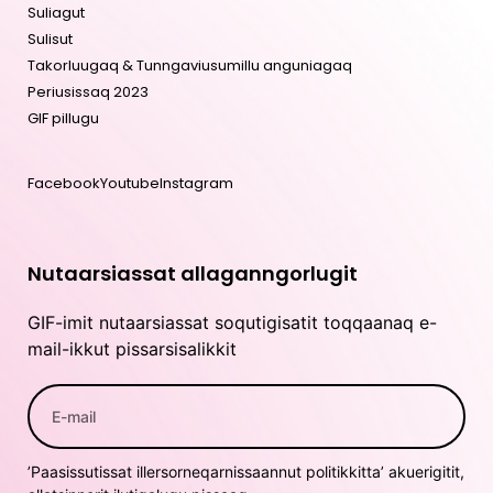
Suliagut
Sulisut
Takorluugaq & Tunngaviusumillu anguniagaq
Periusissaq 2023
GIF pillugu
Facebook
Youtube
Instagram
Nutaarsiassat allaganngorlugit
GIF-imit nutaarsiassat soqutigisatit toqqaanaq e-
mail-ikkut pissarsisalikkit
’Paasissutissat illersorneqarnissaannut politikkitta’ akuerigitit,