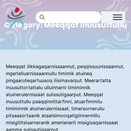
Category: Meeqqat inuusuttullu
Meeqqat ilikkagaqarnissaannut, peqqissuunissaannut,
ingerlalluarnissaannullu timimik atuineq
pingaaruteqartuusoq ilisimavarput. Meerartatta
inuusuttortattalu ulluinnarni timiminnik
atuinerulernissaat sulissutigaarput. Meeqqat
inuusuttullu paaqqinnittarfinni, atuarfimmilu
timiminnik atuinerulernissaat, timersornerullu
pitsaasortaanik ataatsimooqatigiinnermillu
misigititsisarneranik amerlanerit misigisaqarnissaat
aamma sulissutigaarput.