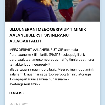
ULLUUNERANI MEEQQERIVIUP TIMIMIK
AALANERULERSITSISINERANUT
ALLAGARTALLIT
MEEQQERIVIIT AALANERUSUT GIF aammalu
Perorsaanermik Ilinniarfik (PI/SPS) suleqatigiillutik
perorsaajutaa timersorneq eqqumaffigitinniarpaat nuna
tamakkerlugu meeqqeriviit
allagartaqarsinnaanngortillugit. Meeraq inunnguutiminik
aalanermik nuannarisaqartooreerpoq timinilu atorlugu
ilikkagaqartarluni aamma nunarsuarmik
avatangiiserisaminik.
LÆS MERE »
March 2, 2023