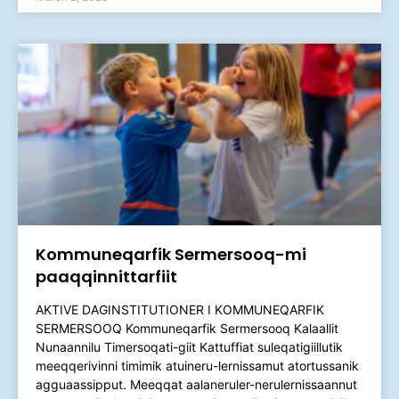
Kommuneqarfik Sermersooq-mi
paaqqinnittarfiit
AKTIVE DAGINSTITUTIONER I KOMMUNEQARFIK
SERMERSOOQ​ Kommuneqarfik Sermersooq Kalaallit
Nunaannilu Timersoqati-giit Kattuffiat suleqatigiillutik
meeqqerivinni timimik atuineru-lernissamut atortussanik
agguaassipput. Meeqqat aalaneruler-nerulernissaannut