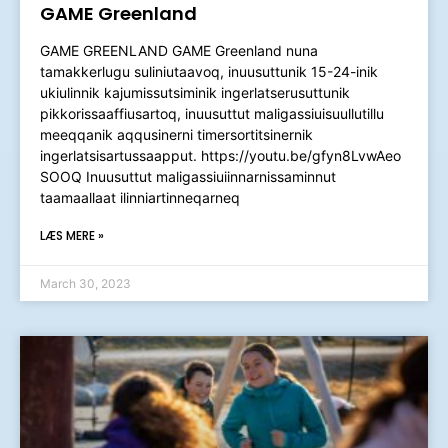
GAME Greenland
GAME GREENLAND GAME Greenland nuna
tamakkerlugu suliniutaavoq, inuusuttunik 15-24-inik
ukiulinnik kajumissutsiminik ingerlatserusuttunik
pikkorissaaffiusartoq, inuusuttut maligassiuisuullutillu
meeqqanik aqqusinerni timersortitsinernik
ingerlatsisartussaapput. https://youtu.be/gfyn8LvwAeo
SOOQ Inuusuttut maligassiuiinnarnissaminnut
taamaallaat ilinniartinneqarneq
LÆS MERE »
March 30, 2023