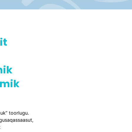
it
nik
umik
guk” toorlugu.
gusaqassaasut,
t