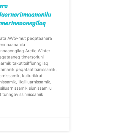
era
lluarnerinnaananilu
nnerinnaanngilaq
naata AWG-mut peqataanera
nerinnaananilu
nnaanngilaq Arctic Winter
qataaneq timersorluni
rmik takutitsiffiunngilaq,
tamanik peqataatitsinissamik,
ornissamik, kulturikkut
issamik, iligiilluarnissamik,
tsilluarnissamik siunissamilu
t tunngavissinnissamik