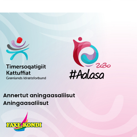
Annertut aningaasaliisut
Aningaasaliisut