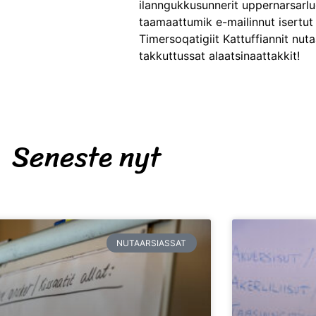
ilanngukkusunnerit uppernarsarlu
taamaattumik e-mailinnut isertut 
Timersoqatigiit Kattuffiannit nuta
takkuttussat alaatsinaattakkit!
Seneste nyt
NUTAARSIASSAT