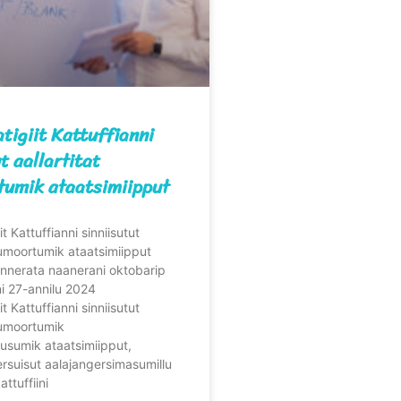
tigiit Kattuffianni
t aallartitat
tumik ataatsimiipput
t Kattuffianni sinniisutut
kiumoortumik ataatsimiipput
nnerata naanerani oktobarip
ni 27-annilu 2024
t Kattuffianni sinniisutut
kiumoortumik
usumik ataatsimiipput,
rsuisut aalajangersimasumillu
attuffiini