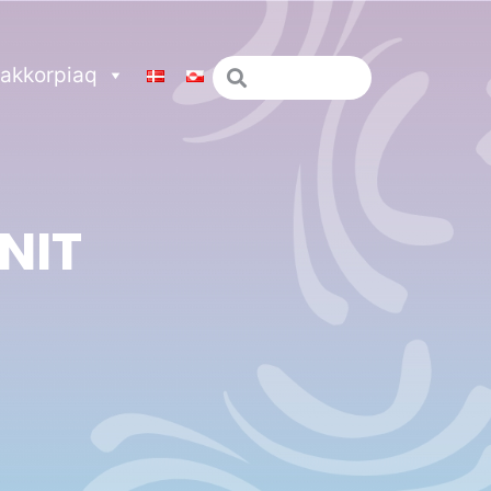
akkorpiaq
NIT