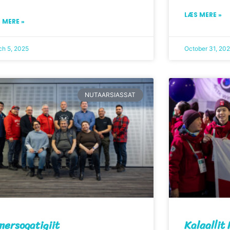
LÆS MERE »
 MERE »
ch 5, 2025
October 31, 20
NUTAARSIASSAT
mersoqatigiit
Kalaalli