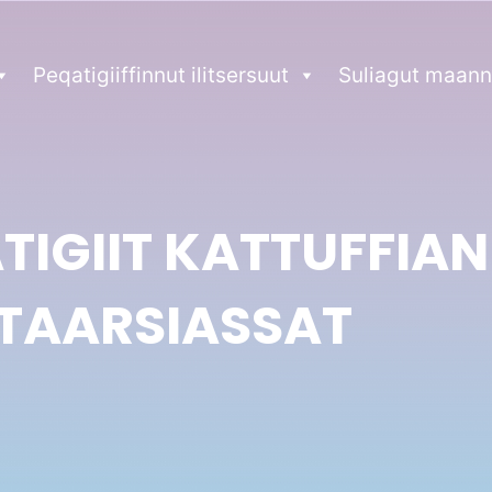
Peqatigiiffinnut ilitsersuut
Suliagut maann
IGIIT KATTUFFIAN
TAARSIASSAT