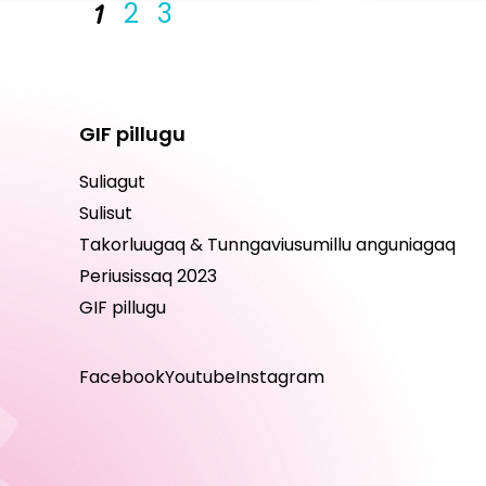
1
2
3
GIF pillugu
Suliagut
Sulisut
Takorluugaq & Tunngaviusumillu anguniagaq
Periusissaq 2023
GIF pillugu
Facebook
Youtube
Instagram