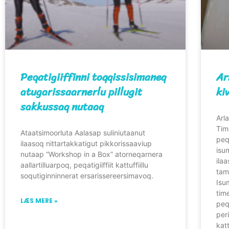
Peqatigiiffinni toqqissisimaneq
Ar
atugarissaarnerlu pillugit
ki
sakkussaq nutaaq
Arl
Time
Ataatsimoorluta Aalasap suliniutaanut
peq
ilaasoq nittartakkatigut pikkorissaaviup
isu
nutaap “Workshop in a Box” atorneqarnera
ilaa
aallartilluarpoq, peqatigiiffiit kattuffiillu
tam
soqutiginninnerat ersarissereersimavoq.
Isu
tim
LÆS MERE »
peq
per
kat