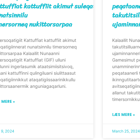
ttuffiat kattuffiit akimut suleqatigiinnerat
peqataan
natsinnilu
takutitsi
mersorneq nukittorsarpaa
ujaminna
rsoqatigiit Kattuffiat kattuffiit akimut
Kalaallit Nu
eqatigiinnerat nunatsinnilu timersorneq
takutitsilluar
ittorsarpaa Kalaallit Nunaanni
ujaminnanneri
rsoqatigiit Kattuffiat (GIF) ulluni
Gamesimut pe
lunni ingerlasumik ataatsimiisitsivoq,
unamminerinna
ani kattuffinni qulingiluani siulittaasut
peqataanerli 
eqatigiinnikkut ataqatigiissaarinikkullu
ikinngutitaart
ittorsaanermik anguniagaqarluni.
avitseqatigiinn
allanut takuti
timersornikku
 MERE »
LÆS MERE »
l 9, 2024
March 25, 2024