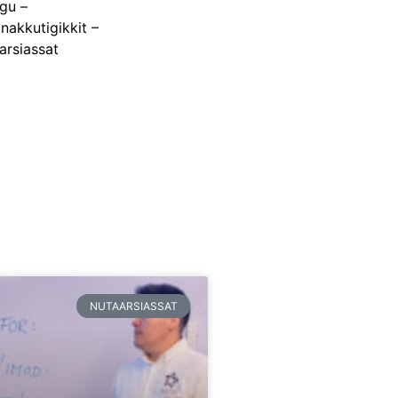
gu –
nakkutigikkit –
arsiassat
NUTAARSIASSAT