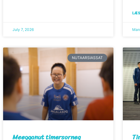
LÆS
July 7, 2026
Mar
NUTAARSIASSAT
Meeqqanut timersorneq
Ti