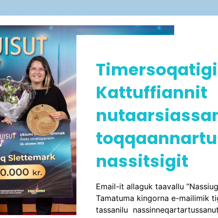
Timersoqatigi
Kattuffiannit
nutaarsiassa
toqqaannart
nassitsigit
Email-it allaguk taavallu ”Nassiu
Tamatuma kingorna e-mailimik ti
tassanilu nassinneqartartussanu