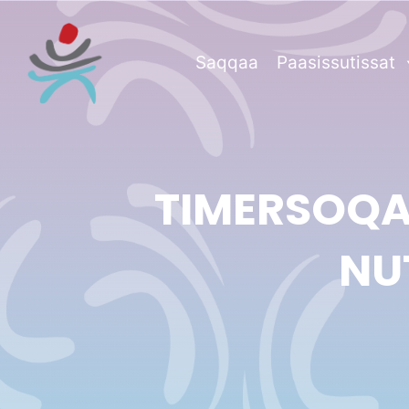
Saqqaa
Paasissutissat
TIMERSOQAT
NU