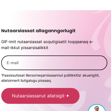
Nutaarsiassat allaganngorlugit
GIF-imit nutaarsiassat soqutigisatit toqqaanaq e-
mail-ikkut pissarsisalikkit
’Paasissutissat illersorneqarnissaannut politikkitta’ akuerigitit,
allatsinnerit ilutigalugu pissaaq.
Nutaarsiassanut allatsigit