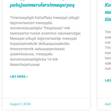
patajaannerulersinneqarpoq
Ka
nu
ti
Timersoqatigiit Kattuffiata meeqqat pillugit
isiginneriaatsini meeqqallu
siunnersuisoqatigiivi ”Peqataasa”-mik
Time
taaneqartut nutaat avammut nalunaarutigai.
sul
Meeqqat pillugit isiginneriaatsip meeqqat
nuk
toqqissisimallutik tikilluaqqusaallutillu
Time
timersornermik aallussaqarnissaat
mar
qulakkiissavaa, meeqqallu
tass
siunnersuisoqatigiivisa 14-inik
sul
ilaasortaqartussap
nuk
LÆS MERE »
LÆS
August 7, 2024
Apri