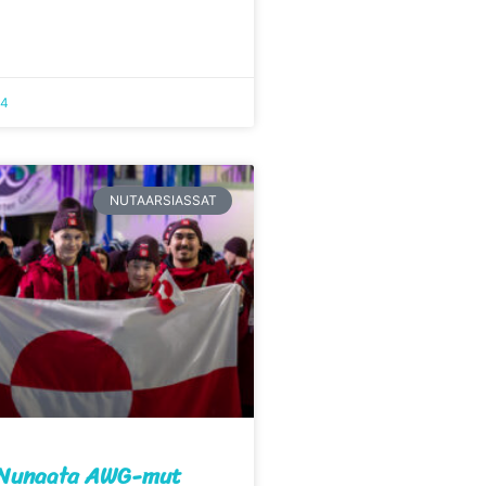
24
NUTAARSIASSAT
t Nunaata AWG-mut