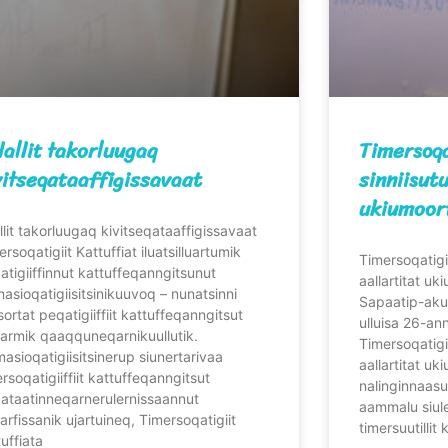
lallit takorluugaq
Timersoqa
vitseqataaffigissavaat
sinniisutu
ukiumoor
allit takorluugaq kivitseqataaffigissavaat
rsoqatigiit Kattuffiat iluatsilluartumik
Timersoqatigii
atigiiffinnut kattuffeqanngitsunut
aallartitat u
masioqatigiisitsinikuuvoq – nunatsinni
Sapaatip-aku
sortat peqatigiiffiit kattuffeqanngitsut
ulluisa 26-an
armik qaaqquneqarnikuullutik.
Timersoqatigii
masioqatigiisitsinerup siunertarivaa
aallartitat u
ersoqatigiiffiit kattuffeqanngitsut
nalinginnaasu
ataatinneqarnerulernissaannut
aammalu siule
iarfissanik ujartuineq, Timersoqatigiit
timersuutillit k
tuffiata