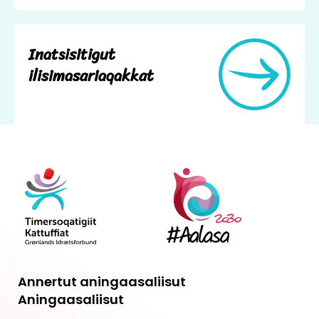
Inatsisitigut
ilisimasariaqakkat
Annertut aningaasaliisut
Aningaasaliisut