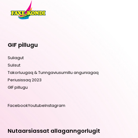
GIF pillugu
Suliagut
Sulisut
Takorluugaq & Tunngaviusumillu anguniagaq
Periusissaq 2023
GIF pillugu
Facebook
Youtube
Instagram
Nutaarsiassat allaganngorlugit