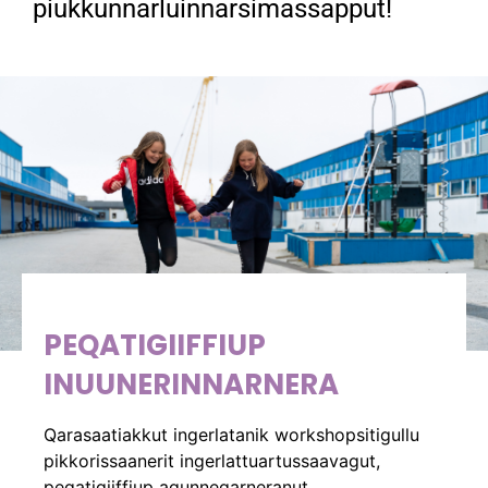
piukkunnarluinnarsimassapput!
PEQATIGIIFFIUP
INUUNERINNARNERA
Qarasaatiakkut ingerlatanik workshopsitigullu
pikkorissaanerit ingerlattuartussaavagut,
peqatigiiffiup aqunneqarneranut