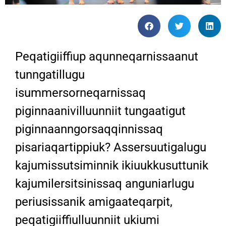
Peqatigiiffiup aqunneqarnissaanut
tunngatillugu
isummersorneqarnissaq
piginnaanivilluunniit tungaatigut
piginnaanngorsaqqinnissaq
pisariaqartippiuk? Assersuutigalugu
kajumissutsiminnik ikiuukkusuttunik
kajumilersitsinissaq anguniarlugu
periusissanik amigaateqarpit,
peqatigiiffiulluunniit ukiumi