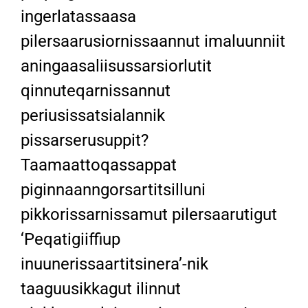
ingerlatassaasa
pilersaarusiornissaannut imaluunniit
aningaasaliisussarsiorlutit
qinnuteqarnissannut
periusissatsialannik
pissarserusuppit?
Taamaattoqassappat
piginnaanngorsartitsilluni
pikkorissarnissamut pilersaarutigut
‘Peqatigiiffiup
inuunerissaartitsinera’-nik
taaguusikkagut ilinnut