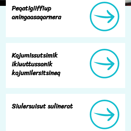
Peqatigiiffiup
aningaasaqarnera
Kajumissutsimik
ikiuuttussanik
kajumilersitsineq
Siulersuisut sulinerat