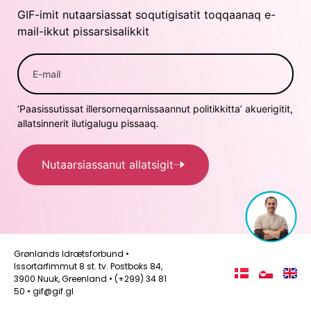
GIF-imit nutaarsiassat soqutigisatit toqqaanaq e-
mail-ikkut pissarsisalikkit
’Paasissutissat illersorneqarnissaannut politikkitta’ akuerigitit,
allatsinnerit ilutigalugu pissaaq.
Nutaarsiassanut allatsigit
Grønlands Idrætsforbund •
Issortarfimmut 8 st. tv. Postboks 84,
3900 Nuuk, Greenland • (+299) 34 81
50 • gif@gif.gl