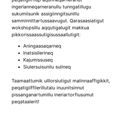
ingerlanneqarneranullu tunngatillugu
sukumiisunik assigiinngitsunillu
samminnittartussaavugut. Qarasaasiatigut
wokshopsillu aqqutigalugit makkua
pikkorissaassutigisussaallutigit:
Aningaasaqarneq
Inatsisilerineq
Kajumissuseq
Siulersuisunilu sulineq
Taamaattumik ulllorsiutigut malinnaaffigikkit,
peqatigiiffilerillutalu inuunitsinnut
pissanganartumillu ineriartorfiusumut
peqataalerit!