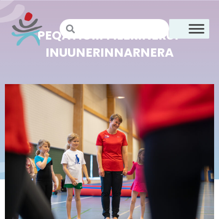
PEQATIGIIFFILERINERUP
INUUNERINNARNERA