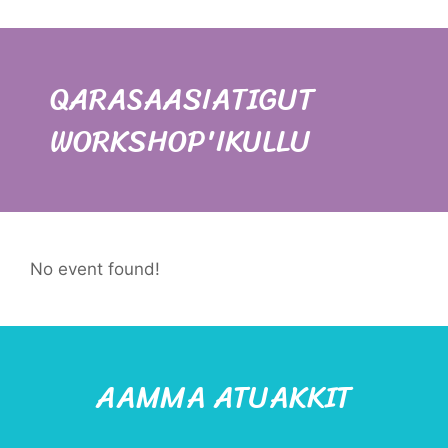
QARASAASIATIGUT
WORKSHOP'IKULLU
No event found!
AAMMA ATUAKKIT