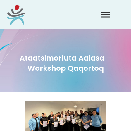
Ataatsimorluta Aalasa –
Workshop Qaqortoq