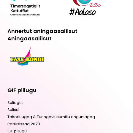
Annertut aningaasaliisut
Aningaasaliisut
GIF pillugu
Suliagut
Sulisut
Takorluugaq & Tunngaviusumillu anguniagaq
Periusissaq 2023
GIF pillugu