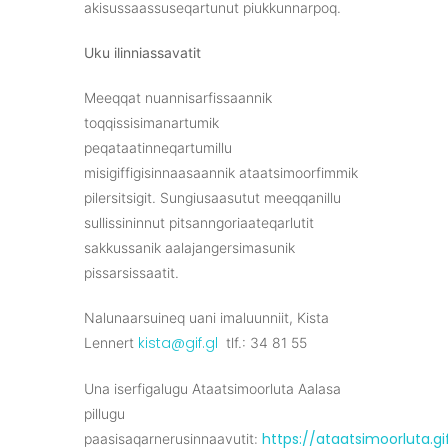
akisussaassuseqartunut piukkunnarpoq.
Uku ilinniassavatit
Meeqqat nuannisarfissaannik
toqqissisimanartumik
peqataatinneqartumillu
misigiffigisinnaasaannik ataatsimoorfimmik
pilersitsigit. Sungiusaasutut meeqqanillu
sullissininnut pitsanngoriaateqarlutit
sakkussanik aalajangersimasunik
pissarsissaatit.
Nalunaarsuineq uani imaluunniit, Kista
kista@gif.gl
Lennert
tlf.: 34 81 55
Una iserfigalugu Ataatsimoorluta Aalasa
pillugu
https://ataatsimoorluta.gif
paasisaqarnerusinnaavutit: