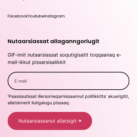
Facebook
Youtube
Instagram
Nutaarsiassat allaganngorlugit
GIF-imit nutaarsiassat soqutigisatit toqqaanaq e-
mail-ikkut pissarsisalikkit
’Paasissutissat illersorneqarnissaannut politikkitta’ akuerigitit,
allatsinnerit ilutigalugu pissaaq.
Nutaarsiassanut allatsigit