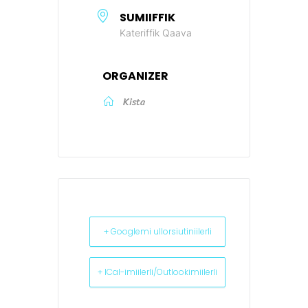
SUMIIFFIK
Kateriffik Qaava
ORGANIZER
Kista
+ Googlemi ullorsiutiniilerli
+ ICal-imiilerli/Outlookimiilerli