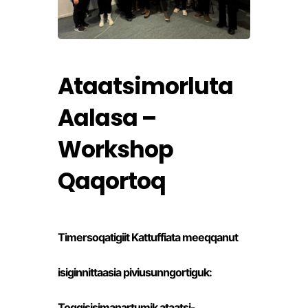
Ataatsimorluta
Aalasa –
Workshop
Qaqortoq
Timersoqatigiit Kattuffiata meeqqanut
isiginnittaasia piviusunngortiguk:
Toqqisisimanartumik ataatsi-