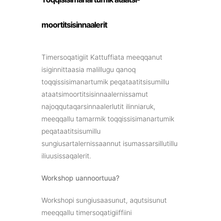
moortitsisinnaalerit
Timersoqatigiit Kattuffiata meeqqanut
isiginnittaasia malillugu qanoq
toqqissisimanartumik peqataatitsisumillu
ataatsimoortitsisinnaalernissamut
najoqqutaqarsinnaalerlutit ilinniaruk,
meeqqallu tamarmik toqqissisimanartumik
peqataatitsisumillu
sungiusartalernissaannut isumassarsillutillu
iliuusissaqalerit.
Workshop uannoortuua?
Workshopi sungiusaasunut, aqutsisunut
meeqqallu timersoqatigiiffiini