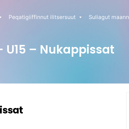
Peqatigiiffinnut ilitsersuut
Suliagut maann
– U15 – Nukappissat
issat