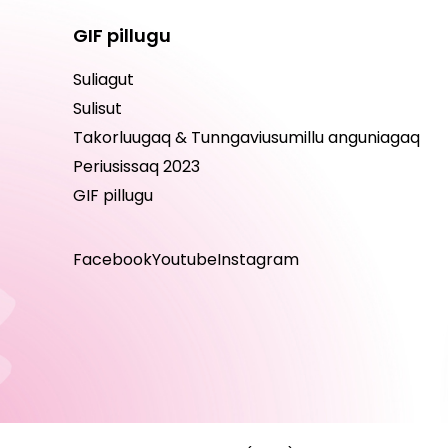
GIF pillugu
Suliagut
Sulisut
Takorluugaq & Tunngaviusumillu anguniagaq
Periusissaq 2023
GIF pillugu
Facebook
Youtube
Instagram