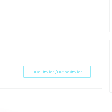
+ ICal-imiilerli/Outlookimiilerli