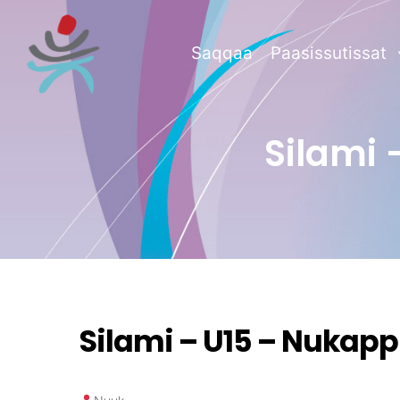
Saqqaa
Paasissutissat
Silami 
Silami – U15 – Nukapp