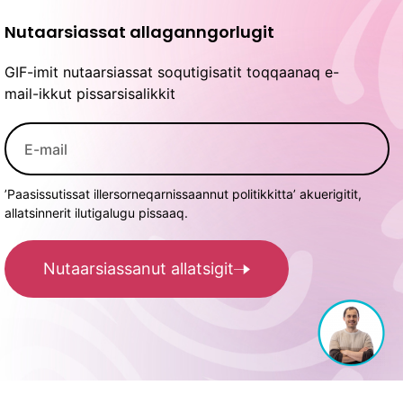
Nutaarsiassat allaganngorlugit
GIF-imit nutaarsiassat soqutigisatit toqqaanaq e-
mail-ikkut pissarsisalikkit
’Paasissutissat illersorneqarnissaannut politikkitta’ akuerigitit,
allatsinnerit ilutigalugu pissaaq.
Nutaarsiassanut allatsigit