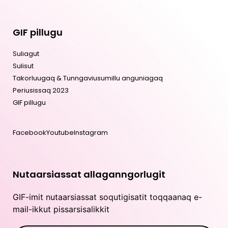
GIF pillugu
Suliagut
Sulisut
Takorluugaq & Tunngaviusumillu anguniagaq
Periusissaq 2023
GIF pillugu
Facebook
Youtube
Instagram
Nutaarsiassat allaganngorlugit
GIF-imit nutaarsiassat soqutigisatit toqqaanaq e-
mail-ikkut pissarsisalikkit