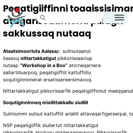
Peqatigiiffinni toqqissisim
atugarissaarnerlu pillugit
sakkussaq nutaaq
Ataatsimoorluta Aalasa
p suliniutaanut
ilaasoq
nittartakkatigut
pikkorissaaviup
nutaap
“Workshop in a Box”
atorneqarnera
aallartilluarpoq, peqatigiiffiit kattuffiillu
soqutiginninnerat ersarissereersimavoq.
Nittartakkatigut pikkorissarfik peqatigiiffinnut meeqqanu
Soqutiginninneq misilittakkallu siulliit
Suliniummi sulisut kattuffiit arlallit attaveqarfigereerpai
NSP peqatigiiffik siullertut nittartakkatigut
pikkorissarfik atorlugu misileraasimavoq. Pikkorissarfik