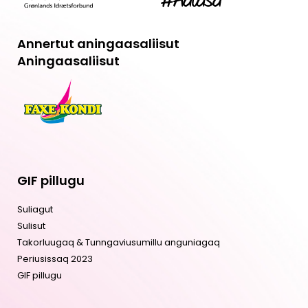
Annertut aningaasaliisut
Aningaasaliisut
GIF pillugu
Suliagut
Sulisut
Takorluugaq & Tunngaviusumillu anguniagaq
Periusissaq 2023
GIF pillugu