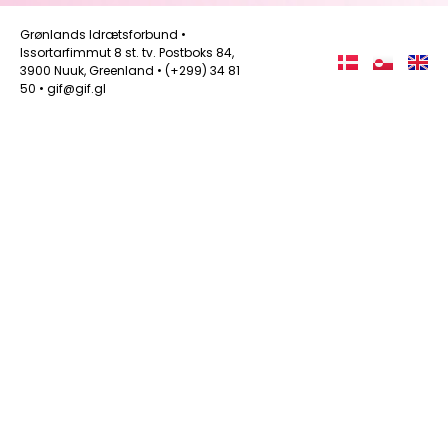
Grønlands Idrætsforbund •
Issortarfimmut 8 st. tv. Postboks 84,
3900 Nuuk, Greenland • (+299) 34 81
50 • gif@gif.gl