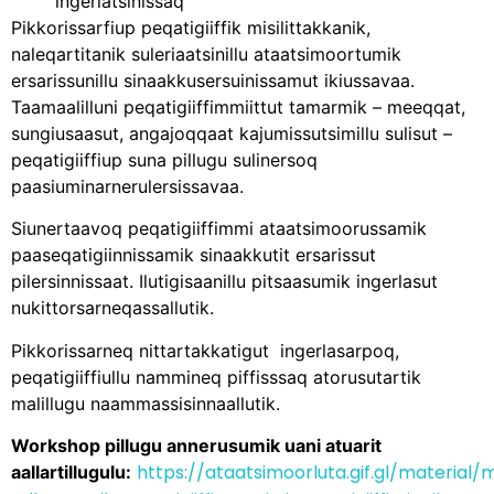
ingerlatsinissaq
Pikkorissarfiup peqatigiiffik misilittakkanik,
naleqartitanik suleriaatsinillu ataatsimoortumik
ersarissunillu sinaakkusersuinissamut ikiussavaa.
Taamaalilluni peqatigiiffimmiittut tamarmik – meeqqat,
sungiusaasut, angajoqqaat kajumissutsimillu sulisut –
peqatigiiffiup suna pillugu sulinersoq
paasiuminarnerulersissavaa.
Siunertaavoq peqatigiiffimmi ataatsimoorussamik
paaseqatigiinnissamik sinaakkutit ersarissut
pilersinnissaat. Ilutigisaanillu pitsaasumik ingerlasut
nukittorsarneqassallutik.
Pikkorissarneq nittartakkatigut ingerlasarpoq,
peqatigiiffiullu nammineq piffisssaq atorusutartik
malillugu naammassisinnaallutik.
Workshop pillugu annerusumik uani atuarit
https://ataatsimoorluta.gif.gl/material
aallartillugulu: