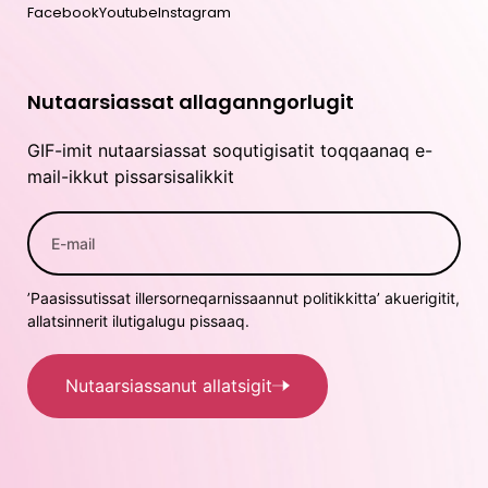
Facebook
Youtube
Instagram
Nutaarsiassat allaganngorlugit
GIF-imit nutaarsiassat soqutigisatit toqqaanaq e-
mail-ikkut pissarsisalikkit
’Paasissutissat illersorneqarnissaannut politikkitta’ akuerigitit,
allatsinnerit ilutigalugu pissaaq.
Nutaarsiassanut allatsigit