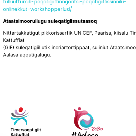
tulluuttumik-peqatigiiffinngoritsi-peqatigiiffissinnilu-
onlinekkut-workshopperlusi/
Ataatsimoorullugu suleqatigiissutaasoq
Nittartakkatigut pikkorissarfik UNICEF, Paarisa, kiisalu Ti
Kattuffiat
(GIF) suleqatigiillutik ineriartortippaat, suliniut Ataatsimoo
Aalasa aqqutigalugu.