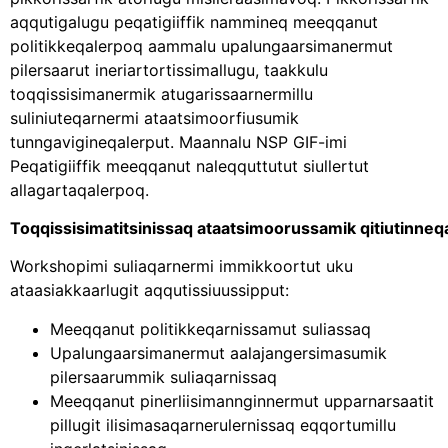
aqqutigalugu peqatigiiffik nammineq meeqqanut
politikkeqalerpoq aammalu upalungaarsimanermut
pilersaarut ineriartortissimallugu, taakkulu
toqqissisimanermik atugarissaarnermillu
suliniuteqarnermi ataatsimoorfiusumik
tunngavigineqalerput. Maannalu NSP GIF-imi
Peqatigiiffik meeqqanut naleqquttutut siullertut
allagartaqalerpoq.
Toqqissisimatitsinissaq ataatsimoorussamik qitiutinneq
Workshopimi suliaqarnermi immikkoortut uku
ataasiakkaarlugit aqqutissiuussipput:
Meeqqanut politikkeqarnissamut suliassaq
Upalungaarsimanermut aalajangersimasumik
pilersaarummik suliaqarnissaq
Meeqqanut pinerliisimannginnermut upparnarsaatit
pillugit ilisimasaqarnerulernissaq eqqortumillu