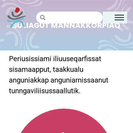
SULIAGUT MANNAKKORPIAQ
Periusissiami iliuuseqarfissat
sisamaapput, taakkualu
anguniakkap anguniarnissaanut
tunngaviliisussaallutik.