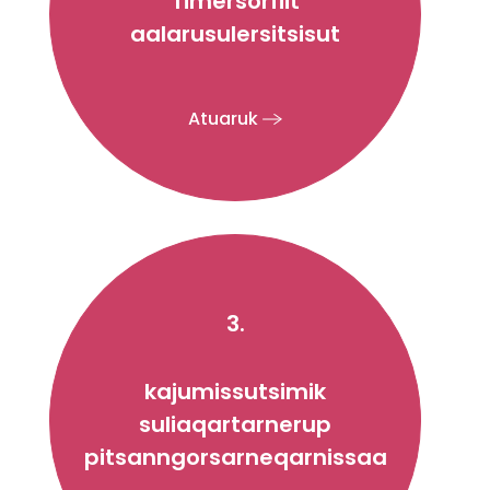
Timersorfiit
aalarusulersitsisut
Atuaruk
3.
kajumissutsimik
suliaqartarnerup
pitsanngorsarneqarnissaa