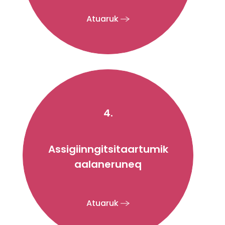
Atuaruk
4.
Assigiinngitsitaartumik
aalaneruneq
Atuaruk