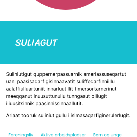
SULIAGUT
Suliniutigut quppernerpassuarnik amerlassuseqartut
uani paasisaqarfigisinnaavatit suliffeqarfinniillu
aalaffiulluartuniit innarluutillit timersortarnerinut
meeqqanut inuusuttunullu tunngasut pillugit
iliuusitsinnik paasinnissinnaallutit.
Arlaat tooruk suliniutigullu ilisimasaqarfiginerulerlugit.
Foreningsliv
Aktive arbejdspladser
Børn og unge