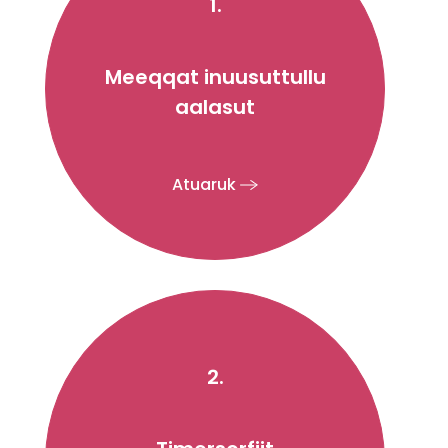
1.
Meeqqat inuusuttullu
aalasut
Atuaruk
2.