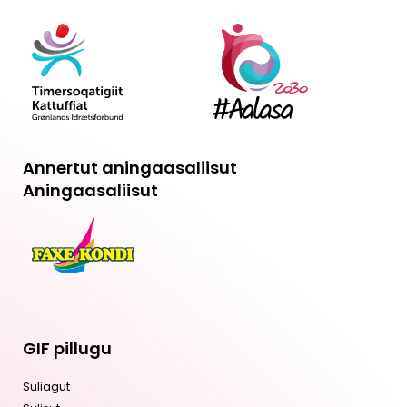
Annertut aningaasaliisut
Aningaasaliisut
GIF pillugu
Suliagut