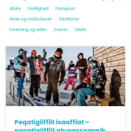
Ældre
Frivillighed
Parasport
Skole og institutioner
Faciliteter
Forskning og viden
Events
Udeliv
Peqatigiiffiit isaaffiat –
peqatigiiffiit atugassaannik