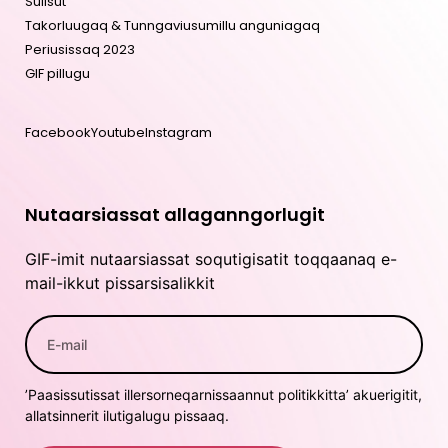
Sulisut
Takorluugaq & Tunngaviusumillu anguniagaq
Periusissaq 2023
GIF pillugu
Facebook
Youtube
Instagram
Nutaarsiassat allaganngorlugit
GIF-imit nutaarsiassat soqutigisatit toqqaanaq e-
mail-ikkut pissarsisalikkit
’Paasissutissat illersorneqarnissaannut politikkitta’ akuerigitit,
allatsinnerit ilutigalugu pissaaq.