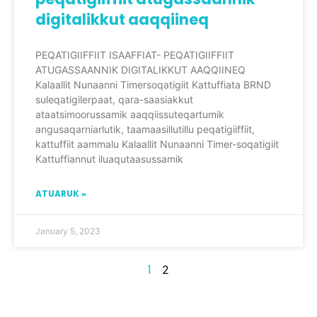
digitalikkut aaqqiineq
PEQATIGIIFFIIT ISAAFFIAT- PEQATIGIIFFIIT
ATUGASSAANNIK DIGITALIKKUT AAQQIINEQ
Kalaallit Nunaanni Timersoqatigiit Kattuffiata BRND
suleqatigilerpaat, qara-saasiakkut
ataatsimoorussamik aaqqiissuteqartumik
angusaqarniarlutik, taamaasillutillu peqatigiiffiit,
kattuffiit aammalu Kalaallit Nunaanni Timer-soqatigiit
Kattuffiannut iluaqutaasussamik
ATUARUK »
January 5, 2023
1
2