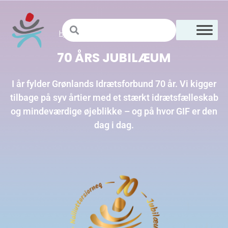
Hjem
Om GIF
»
»
70 års jubilæum
70 ÅRS JUBILÆUM
I år fylder Grønlands Idrætsforbund 70 år. Vi kigger
tilbage på syv årtier med et stærkt idrætsfælleskab
og mindeværdige øjeblikke – og på hvor GIF er den
dag i dag.