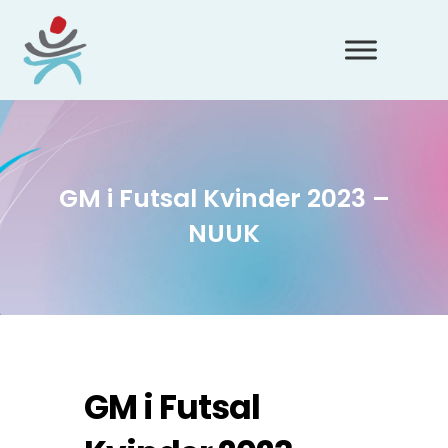
GM i Futsal Kvinder 2023 –
NUUK
GM i Futsal