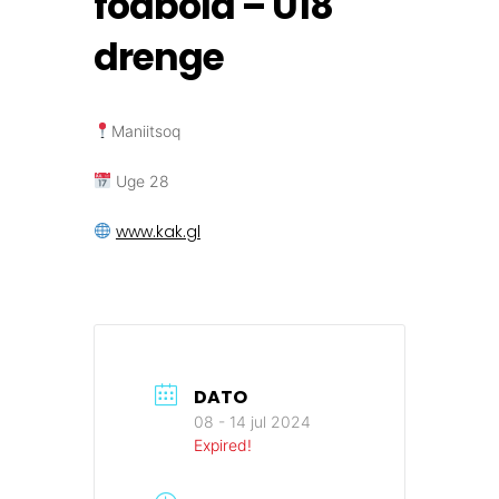
fodbold – U18
drenge
Maniitsoq
Uge 28
www.kak.gl
DATO
08 - 14 jul 2024
Expired!