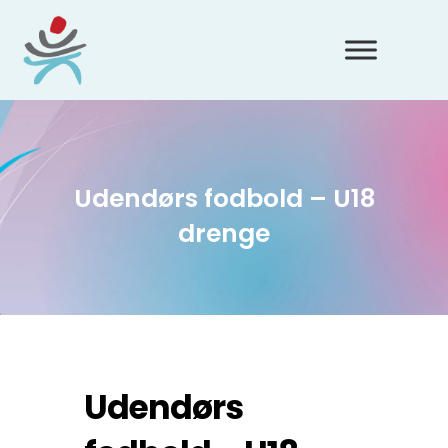
Udendørs fodbold – U18
drenge
Udendørs