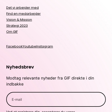
Det vi arbejder med
Find en medarbejder
Vision & Mission
Strategi 2023
Om GIF
Facebook
Youtube
Instagram
Nyhedsbrev
Modtag relevante nyheder fra GIF direkte i din
indbakke
Ved at registrere dig, accepterer du vores