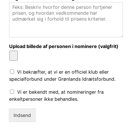
Upload billede af personen i nominere (valgfrit)
B
Vi bekræfter, at vi er en officiel klub eller
e
specialforbund under Grønlands Idrætsforbund.
k
r
B
Vi er bekendt med, at nomineringer fra
æ
e
enkeltpersoner ikke behandles.
f
k
t
r
e
æ
Indsend
l
f
s
t
e