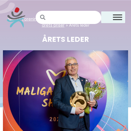
Hjem
Foreningsguiden
For specialforbund
Indstilling til
»
»
»
årets priser
»
Årets leder
ÅRETS LEDER