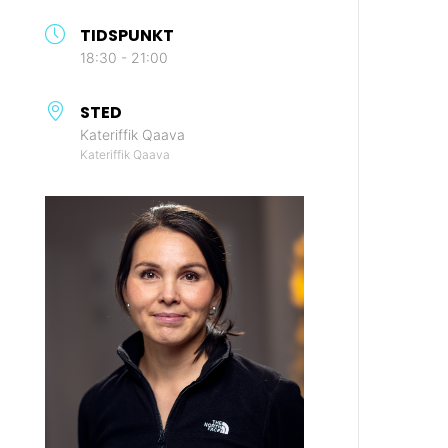
TIDSPUNKT
18:30 - 21:00
STED
Kateriffik Qaava
Kateriffik Qaava