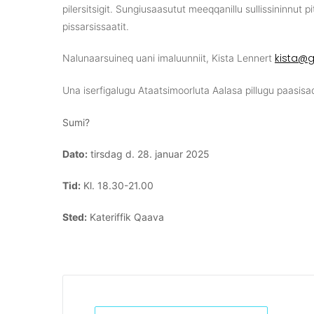
pilersitsigit. Sungiusaasutut meeqqanillu sullissininnut
pissarsissaatit.
kista@gi
Nalunaarsuineq uani imaluunniit, Kista Lennert
Una iserfigalugu Ataatsimoorluta Aalasa pillugu paasis
Sumi?
Dato:
tirsdag d. 28. januar 2025
Tid:
Kl. 18.30-21.00
Sted:
Kateriffik Qaava