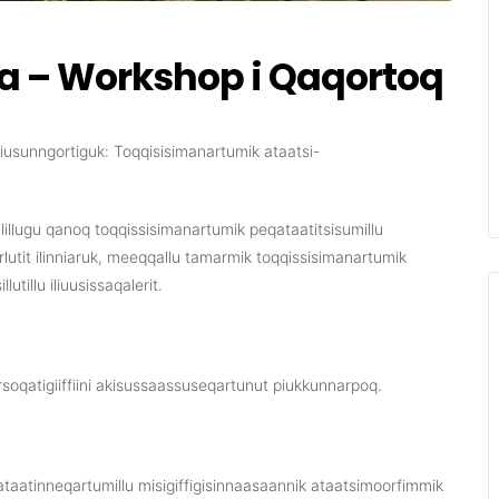
a – Workshop i Qaqortoq
viusunngortiguk: Toqqisisimanartumik ataatsi-
lillugu qanoq toqqissisimanartumik peqataatitsisumillu
lutit ilinniaruk, meeqqallu tamarmik toqqissisimanartumik
tillu iliuusissaqalerit.
oqatigiiffiini akisussaassuseqartunut piukkunnarpoq.
aatinneqartumillu misigiffigisinnaasaannik ataatsimoorfimmik