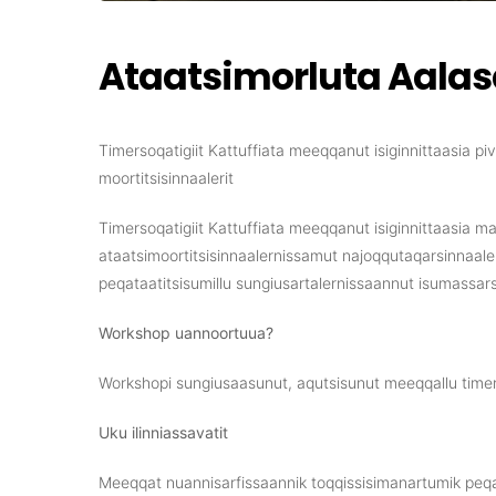
Ataatsimorluta Aalas
Timersoqatigiit Kattuffiata meeqqanut isiginnittaasia pi
moortitsisinnaalerit
Timersoqatigiit Kattuffiata meeqqanut isiginnittaasia ma
ataatsimoortitsisinnaalernissamut najoqqutaqarsinnaaler
peqataatitsisumillu sungiusartalernissaannut isumassarsillu
Workshop uannoortuua?
Workshopi sungiusaasunut, aqutsisunut meeqqallu timers
Uku ilinniassavatit
Meeqqat nuannisarfissaannik toqqissisimanartumik peqat