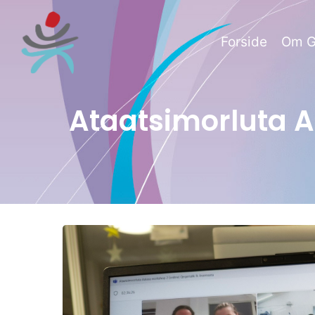
Forside
Om G
Ataatsimorluta 