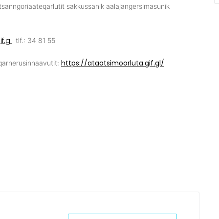
 pitsanngoriaateqarlutit sakkussanik aalajangersimasunik
f.gl
tlf.: 34 81 55
https://ataatsimoorluta.gif.gl/
aqarnerusinnaavutit: