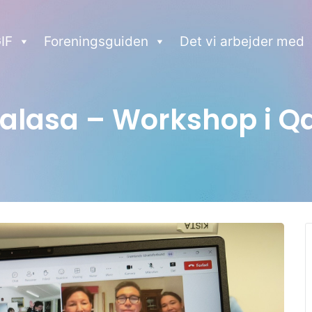
IF
Foreningsguiden
Det vi arbejder med
Aalasa – Workshop i Q