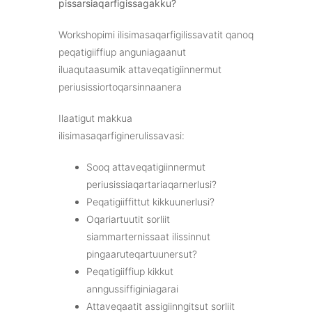
pissarsiaqarfigissagakku?
Workshopimi ilisimasaqarfigilissavatit qanoq
peqatigiiffiup anguniagaanut
iluaqutaasumik attaveqatigiinnermut
periusissiortoqarsinnaanera
Ilaatigut makkua
ilisimasaqarfiginerulissavasi:
Sooq attaveqatigiinnermut
periusissiaqartariaqarnerlusi?
Peqatigiiffittut kikkuunerlusi?
Oqariartuutit sorliit
siammarternissaat ilissinnut
pingaaruteqartuunersut?
Peqatigiiffiup kikkut
anngussiffiginiagarai
Attaveqaatit assigiinngitsut sorliit