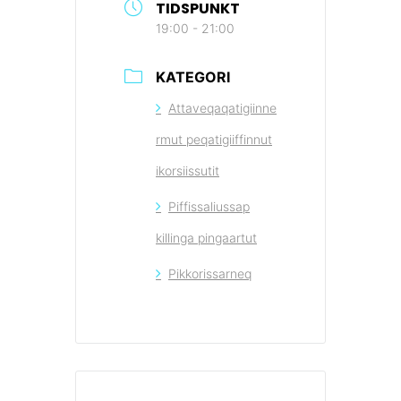
TIDSPUNKT
19:00 - 21:00
KATEGORI
Attaveqaqatigiinne
rmut peqatigiiffinnut
ikorsiissutit
Piffissaliussap
killinga pingaartut
Pikkorissarneq