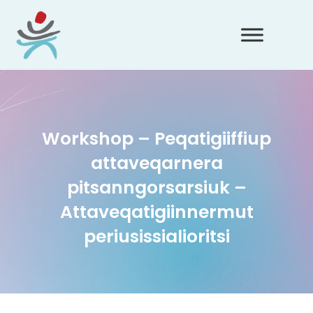
Workshop – Peqatigiiffiup
attaveqarnera
pitsanngorsarsiuk –
Attaveqatigiinnermut
periusissialioritsi