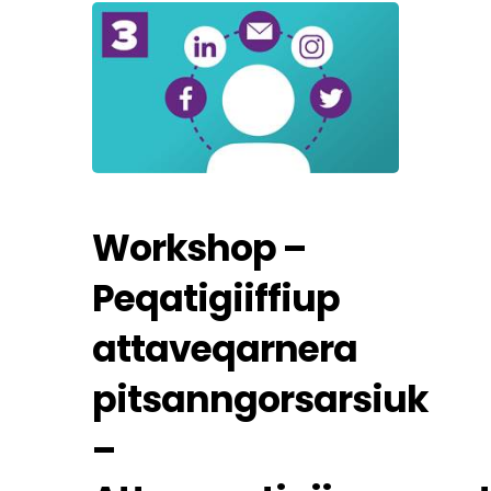
Workshop –
Peqatigiiffiup
attaveqarnera
pitsanngorsarsiuk
–