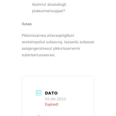
ilissinnut atussallugit
piukkunnartuuppat?
Ilusaa
Pikkorissarneq attaveqatigiilluni
workshopsitut suliaavoq, tassanilu suliassat
aalajangersimasut pikkorissarnermi
suliarisartussaavasi.
DATO
05 okt 2023
Expired!