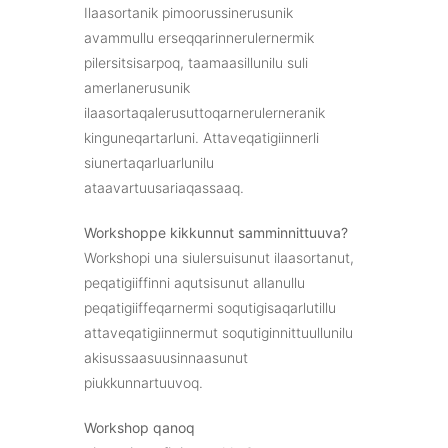
Ilaasortanik pimoorussinerusunik
avammullu erseqqarinnerulernermik
pilersitsisarpoq, taamaasillunilu suli
amerlanerusunik
ilaasortaqalerusuttoqarnerulerneranik
kinguneqartarluni. Attaveqatigiinnerli
siunertaqarluarlunilu
ataavartuusariaqassaaq.
Workshoppe kikkunnut samminnittuuva?
Workshopi una siulersuisunut ilaasortanut,
peqatigiiffinni aqutsisunut allanullu
peqatigiiffeqarnermi soqutigisaqarlutillu
attaveqatigiinnermut soqutiginnittuullunilu
akisussaasuusinnaasunut
piukkunnartuuvoq.
Workshop qanoq