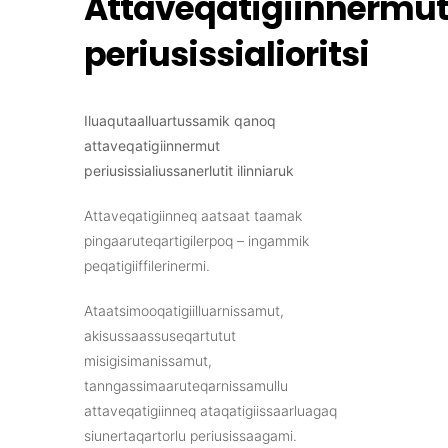
Attaveqatigiinnermu
periusissialioritsi
Iluaqutaalluartussamik qanoq
attaveqatigiinnermut
periusissialiussanerlutit ilinniaruk
Attaveqatigiinneq aatsaat taamak
pingaaruteqartigilerpoq – ingammik
peqatigiiffilerinermi.
Ataatsimooqatigiilluarnissamut,
akisussaassuseqartutut
misigisimanissamut,
tanngassimaaruteqarnissamullu
attaveqatigiinneq ataqatigiissaarluagaq
siunertaqartorlu periusissaagami.