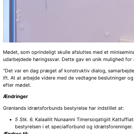
Mødet, som oprindeligt skulle afsluttes med et minisemina
udarbejdede høringssvar. Dette gav en unik mulighed for at
“Det var en dag præget af konstruktiv dialog, samarbejde 
ift. At at arbejde videre med de vedtagne beslutninger og s
efter mødet.
Ændringer
Grønlands idrætsforbunds bestyrelse har indstillet at:
5 Stk. 6.
Kalaallit Nunaanni Timersoqatigiit Kattuff
bestyrelsen i et specialforbund og idrætsforeninger.
Ændres til: