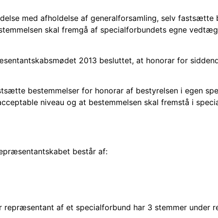
indelse med afholdelse af generalforsamling, selv fastsætte
estemmelsen skal fremgå af specialforbundets egne vedtæg
æsentantskabsmødet 2013 besluttet, at honorar for sidden
astsætte bestemmelser for honorar af bestyrelsen i egen spec
 acceptable niveau og at bestemmelsen skal fremstå i speci
epræsentantskabet består af:
er repræsentant af et specialforbund har 3 stemmer under