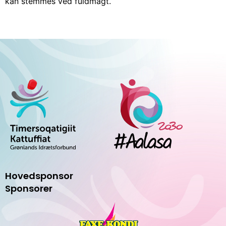
kan stemmes ved fuldmagt.
Hovedsponsor
Sponsorer