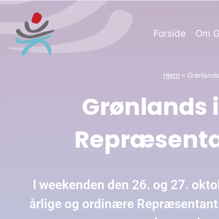
Forside
Om G
Hjem
»
Grønlands
Grønlands 
Repræsenta
I weekenden den 26. og 27. okto
årlige og ordinære Repræsentant