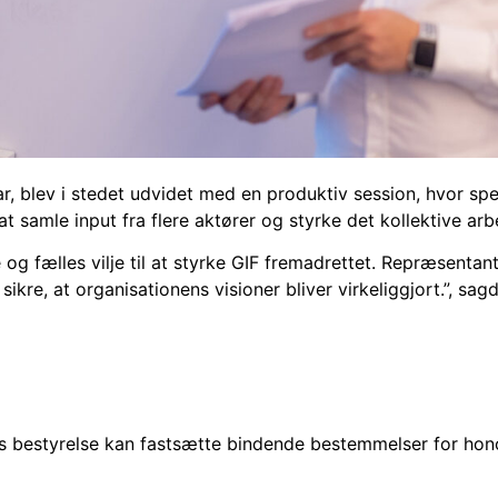
r, blev i stedet udvidet med en produktiv session, hvor sp
 samle input fra flere aktører og styrke det kollektive arb
og fælles vilje til at styrke GIF fremadrettet. Repræsentant
ikre, at organisationens visioner bliver virkeliggjort.”, sa
iats bestyrelse kan fastsætte bindende bestemmelser for hon